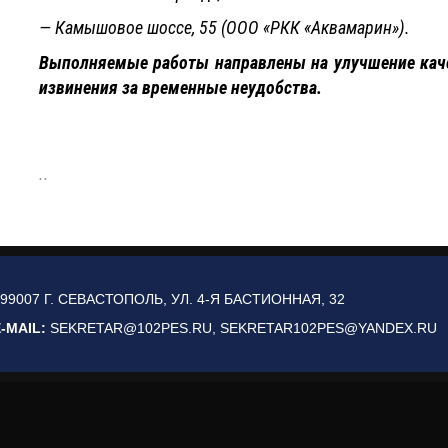
— Камышовое шоссе, 55 (ООО «РКК «Аквамарин»).
Выполняемые работы направлены на улучшение каче
извинения за временные неудобства.
..
99007 Г. СЕВАСТОПОЛЬ, УЛ. 4-Я БАСТИОННАЯ, 32
-MAIL:
SEKRETAR@102PES.RU, SEKRETAR102PES@YANDEX.RU