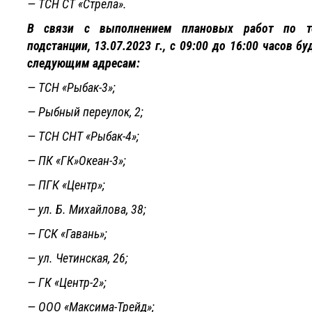
— ТСН СТ «Стрела».
В связи с выполнением плановых работ по те
подстанции, 13.07.2023 г., с 09:00 до 16:00 часов 
следующим адресам:
— ТСН «Рыбак-3»;
— Рыбный переулок, 2;
— ТСН СНТ «Рыбак-4»;
— ПК «ГК»Океан-3»;
— ПГК «Центр»;
— ул. Б. Михайлова, 38;
— ГСК «Гавань»;
— ул. Четинская, 26;
— ГК «Центр-2»;
— ООО «Максима-Трейд»;