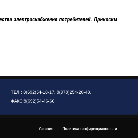
ства электроснабжения потребителей. Приносим
ТЕЛ.:
8(692)54-18-17, 8(978)254-20-48,
ФАКС:8(692)54-46-66
Условия
Политика конфиденциальности